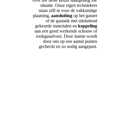
over uw beste keuze naargelang uw
situatie. Onze eigen techniekers
staan zélf in voor de vakkundige
plaatsing,
aansluiting
op het gasnet
of de gastank met uitsluitend
gekeurde materialen en
koppeling
aan een goed werkende schouw of
rookgasafvoer. Deze laatste wordt
door ons op een aantal punten
gecheckt en zo nodig aangepast.