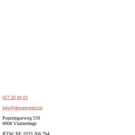
057 20 08 03
info@deroetvreter.be
Poperingseweg 559
8908 Vlamertinge
BTW: BE
1033 266 764